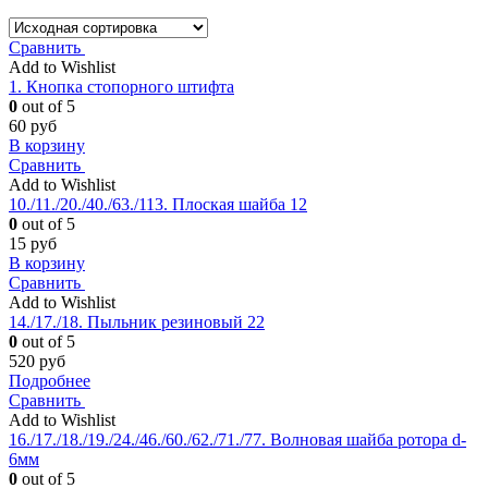
Сравнить
Add to Wishlist
1. Кнопка стопорного штифта
0
out of 5
60
руб
В корзину
Сравнить
Add to Wishlist
10./11./20./40./63./113. Плоская шайба 12
0
out of 5
15
руб
В корзину
Сравнить
Add to Wishlist
14./17./18. Пыльник резиновый 22
0
out of 5
520
руб
Подробнее
Сравнить
Add to Wishlist
16./17./18./19./24./46./60./62./71./77. Волновая шайба ротора d-
6мм
0
out of 5