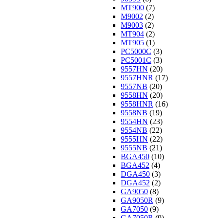
MT900
(7)
M9002
(2)
M9003
(2)
MT904
(2)
MT905
(1)
PC5000C
(3)
PC5001C
(3)
9557HN
(20)
9557HNR
(17)
9557NB
(20)
9558HN
(20)
9558HNR
(16)
9558NB
(19)
9554HN
(23)
9554NB
(22)
9555HN
(22)
9555NB
(21)
BGA450
(10)
BGA452
(4)
DGA450
(3)
DGA452
(2)
GA9050
(8)
GA9050R
(9)
GA7050
(9)
GA7050R
(9)