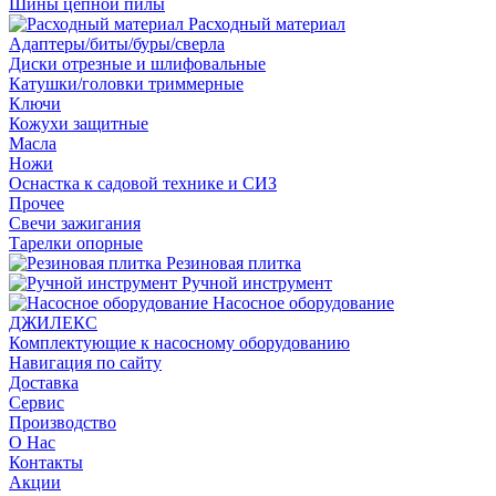
Шины цепной пилы
Расходный материал
Адаптеры/биты/буры/сверла
Диски отрезные и шлифовальные
Катушки/головки триммерные
Ключи
Кожухи защитные
Масла
Ножи
Оснастка к садовой технике и СИЗ
Прочее
Свечи зажигания
Тарелки опорные
Резиновая плитка
Ручной инструмент
Насосное оборудование
ДЖИЛЕКС
Комплектующие к насосному оборудованию
Навигация по сайту
Доставка
Сервис
Производство
О Нас
Контакты
Акции