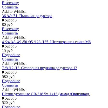
В корзину
Сравнить
Add to Wishlist
36./40./51. Пыльник редуктора
0
out of 5
80
руб
В корзину
Сравнить
Add to Wishlist
4./24./43./49./50./95./128./135. Шестигранная гайка М6
0
out of 5
15
руб
Подробнее
Сравнить
Add to Wishlist
7./8./12./13. Стопорная пружина редуктора 12
0
out of 5
580
руб
Подробнее
Сравнить
Add to Wishlist
Щетки угольные CB-318 5x11x16 (мама) (Оригинал)
0
out of 5
520
руб
Подробнее