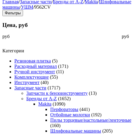
Главная
/
Запасные части
/
Бренды от A-Z
/
Makita
/
Шлифовальные
машины
/
УШМ
/
9562CV
Фильтры
Цена, руб
руб
руб
Категории
Резиновая плитка
(5)
Расходный материал
(171)
Ручной инструмент
(11)
Комплектующие
(55)
Инструмент
(40)
Запасные части
(1717)
Запчасти к бензоинструменту
(13)
Бренды от A-Z
(1652)
Makita
(1090)
Перфораторы
(441)
Отбойные молотки
(192)
Пилы торцевые/настольные/ленточные
(160)
Шлифовальные машины
(205)