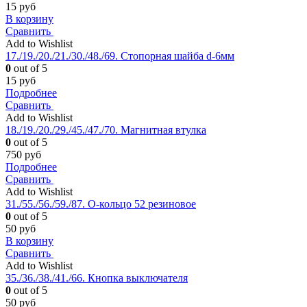
15
руб
В корзину
Сравнить
Add to Wishlist
17./19./20./21./30./48./69. Стопорная шайба d-6мм
0
out of 5
15
руб
Подробнее
Сравнить
Add to Wishlist
18./19./20./29./45./47./70. Магнитная втулка
0
out of 5
750
руб
Подробнее
Сравнить
Add to Wishlist
31./55./56./59./87. О-кольцо 52 резиновое
0
out of 5
50
руб
В корзину
Сравнить
Add to Wishlist
35./36./38./41./66. Кнопка выключателя
0
out of 5
50
руб