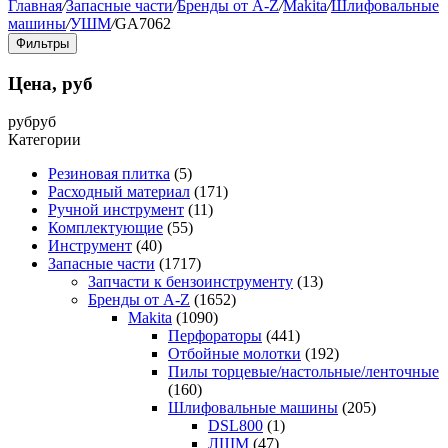
Главная
/
Запасные части
/
Бренды от A-Z
/
Makita
/
Шлифовальные
машины
/
УШМ
/
GA7062
Фильтры
Цена, руб
руб
руб
Категории
Резиновая плитка
(5)
Расходный материал
(171)
Ручной инструмент
(11)
Комплектующие
(55)
Инструмент
(40)
Запасные части
(1717)
Запчасти к бензоинструменту
(13)
Бренды от A-Z
(1652)
Makita
(1090)
Перфораторы
(441)
Отбойные молотки
(192)
Пилы торцевые/настольные/ленточные
(160)
Шлифовальные машины
(205)
DSL800
(1)
ЛШМ
(47)