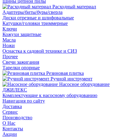
Шины цепной пилы
Расходный материал
Адаптеры/биты/буры/сверла
Диски отрезные и шлифовальные
Катушки/головки триммерные
Ключи
Кожухи защитные
Масла
Ножи
Оснастка к садовой технике и СИЗ
Прочее
Свечи зажигания
Тарелки опорные
Резиновая плитка
Ручной инструмент
Насосное оборудование
ДЖИЛЕКС
Комплектующие к насосному оборудованию
Навигация по сайту
Доставка
Сервис
Производство
О Нас
Контакты
Акции