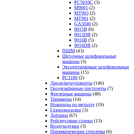
PC5010C
(3)
M9001
(2)
MT903
(2)
MT901
(2)
GA5040
(2)
9015B
(6)
9015DB
(2)
9016B
(5)
9016DB
(2)
ПШМ
(43)
Щеточные шлифовальные
машины
(3)
Эксцентриковые шлифовальные
машины
(15)
PC1100
(2)
Дрели/шуруповерты
(146)
Гвоздезабивные пистолеты
(7)
Фрезерные машины
(48)
Триммеры
(14)
Ножницы по металлу
(19)
Газонокосилки
(3)
Лобзики
(67)
Рейсмусовые станки
(13)
Воздуходувки
(3)
Пневматические степлеры
(6)