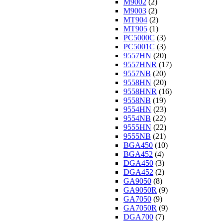
M9002
(2)
M9003
(2)
MT904
(2)
MT905
(1)
PC5000C
(3)
PC5001C
(3)
9557HN
(20)
9557HNR
(17)
9557NB
(20)
9558HN
(20)
9558HNR
(16)
9558NB
(19)
9554HN
(23)
9554NB
(22)
9555HN
(22)
9555NB
(21)
BGA450
(10)
BGA452
(4)
DGA450
(3)
DGA452
(2)
GA9050
(8)
GA9050R
(9)
GA7050
(9)
GA7050R
(9)
DGA700
(7)