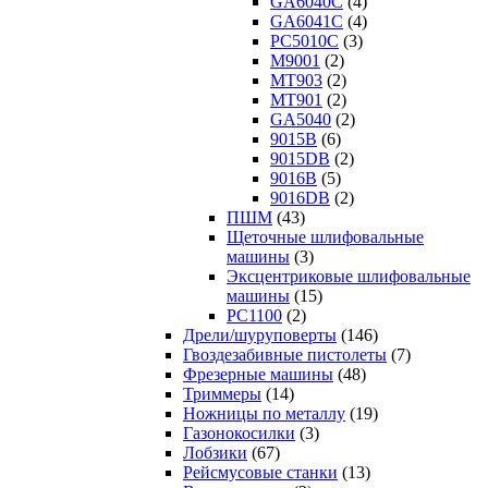
GA6040C
(4)
GA6041C
(4)
PC5010C
(3)
M9001
(2)
MT903
(2)
MT901
(2)
GA5040
(2)
9015B
(6)
9015DB
(2)
9016B
(5)
9016DB
(2)
ПШМ
(43)
Щеточные шлифовальные
машины
(3)
Эксцентриковые шлифовальные
машины
(15)
PC1100
(2)
Дрели/шуруповерты
(146)
Гвоздезабивные пистолеты
(7)
Фрезерные машины
(48)
Триммеры
(14)
Ножницы по металлу
(19)
Газонокосилки
(3)
Лобзики
(67)
Рейсмусовые станки
(13)