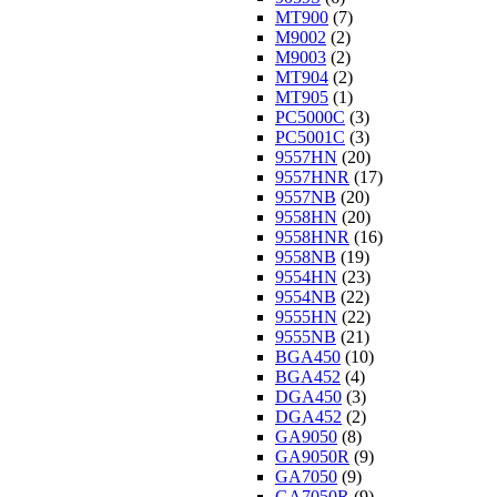
MT900
(7)
M9002
(2)
M9003
(2)
MT904
(2)
MT905
(1)
PC5000C
(3)
PC5001C
(3)
9557HN
(20)
9557HNR
(17)
9557NB
(20)
9558HN
(20)
9558HNR
(16)
9558NB
(19)
9554HN
(23)
9554NB
(22)
9555HN
(22)
9555NB
(21)
BGA450
(10)
BGA452
(4)
DGA450
(3)
DGA452
(2)
GA9050
(8)
GA9050R
(9)
GA7050
(9)
GA7050R
(9)