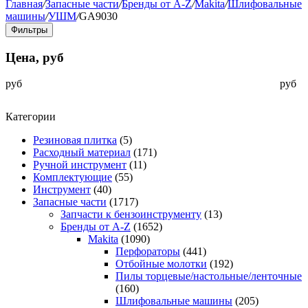
Главная
/
Запасные части
/
Бренды от A-Z
/
Makita
/
Шлифовальные
машины
/
УШМ
/
GA9030
Фильтры
Цена, руб
руб
руб
Категории
Резиновая плитка
(5)
Расходный материал
(171)
Ручной инструмент
(11)
Комплектующие
(55)
Инструмент
(40)
Запасные части
(1717)
Запчасти к бензоинструменту
(13)
Бренды от A-Z
(1652)
Makita
(1090)
Перфораторы
(441)
Отбойные молотки
(192)
Пилы торцевые/настольные/ленточные
(160)
Шлифовальные машины
(205)