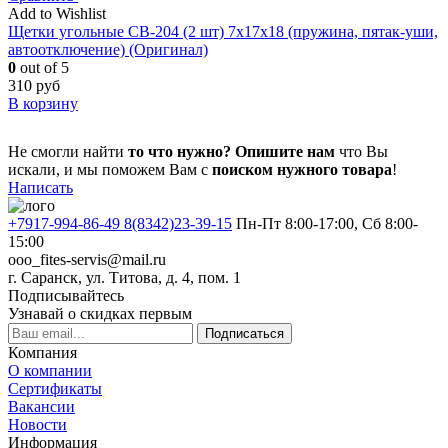
Add to Wishlist
Щетки угольные CB-204 (2 шт) 7x17x18 (пружина, пятак-уши,
автоотключение) (Оригинал)
0
out of 5
310
руб
В корзину
Не смогли найти
то что нужно?
Опишите нам
что Вы
искали, и мы поможем Вам с
поиском нужного товара
!
Написать
+7917-994-86-49 8(8342)23-39-15
Пн-Пт 8:00-17:00, Сб 8:00-
15:00
ooo_fites-servis@mail.ru
г. Саранск, ул. Титова, д. 4, пом. 1
Подписывайтесь
Узнавай о скидках первым
Подписаться
Компания
О компании
Сертификаты
Вакансии
Новости
Информация