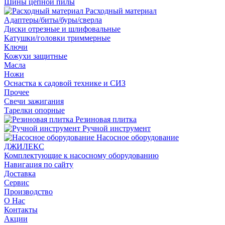
Шины цепной пилы
Расходный материал
Адаптеры/биты/буры/сверла
Диски отрезные и шлифовальные
Катушки/головки триммерные
Ключи
Кожухи защитные
Масла
Ножи
Оснастка к садовой технике и СИЗ
Прочее
Свечи зажигания
Тарелки опорные
Резиновая плитка
Ручной инструмент
Насосное оборудование
ДЖИЛЕКС
Комплектующие к насосному оборудованию
Навигация по сайту
Доставка
Сервис
Производство
О Нас
Контакты
Акции