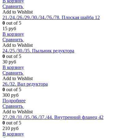
В корзину
Сравнить
Add to Wishlist
21./24./26./29./30./34./76./78. Плоская шайба 12
0
out of 5
15
руб
В корзину
Сравнить
Add to Wishlist
24./25./30./35. Пыльник редуктора
0
out of 5
30
руб
В корзину
Сравнить
Add to Wishlist
26./32. Вал редуктора
0
out of 5
300
руб
Подробнее
Сравнить
Add to Wishlist
27./28./31./35./36./37./44. Внутренний фланец 42
0
out of 5
210
руб
В корзину