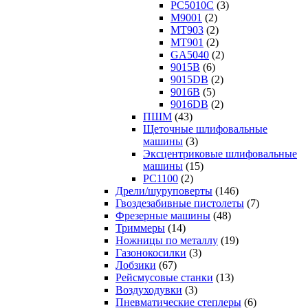
PC5010C
(3)
M9001
(2)
MT903
(2)
MT901
(2)
GA5040
(2)
9015B
(6)
9015DB
(2)
9016B
(5)
9016DB
(2)
ПШМ
(43)
Щеточные шлифовальные
машины
(3)
Эксцентриковые шлифовальные
машины
(15)
PC1100
(2)
Дрели/шуруповерты
(146)
Гвоздезабивные пистолеты
(7)
Фрезерные машины
(48)
Триммеры
(14)
Ножницы по металлу
(19)
Газонокосилки
(3)
Лобзики
(67)
Рейсмусовые станки
(13)
Воздуходувки
(3)
Пневматические степлеры
(6)