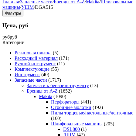
Главная
/
Запасные части
/
Бренды от A-Z
/
Makita
/
Шлифовальные
машины
/
УШМ
/
DGA515
Фильтры
Цена, руб
руб
руб
Категории
Резиновая плитка
(5)
Расходный материал
(171)
Ручной инструмент
(11)
Комплектующие
(55)
Инструмент
(40)
Запасные части
(1717)
Запчасти к бензоинструменту
(13)
Бренды от A-Z
(1652)
Makita
(1090)
Перфораторы
(441)
Отбойные молотки
(192)
Пилы торцевые/настольные/ленточные
(160)
Шлифовальные машины
(205)
DSL800
(1)
ЛШМ
(47)