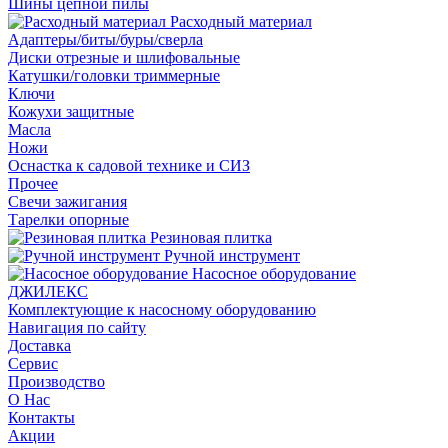
Шины цепной пилы
Расходный материал
Адаптеры/биты/буры/сверла
Диски отрезные и шлифовальные
Катушки/головки триммерные
Ключи
Кожухи защитные
Масла
Ножи
Оснастка к садовой технике и СИЗ
Прочее
Свечи зажигания
Тарелки опорные
Резиновая плитка
Ручной инструмент
Насосное оборудование
ДЖИЛЕКС
Комплектующие к насосному оборудованию
Навигация по сайту
Доставка
Сервис
Производство
О Нас
Контакты
Акции