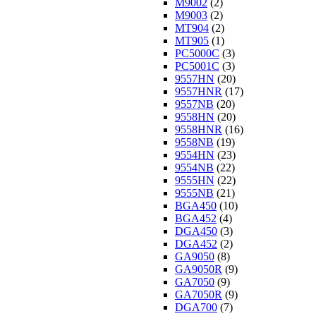
M9002
(2)
M9003
(2)
MT904
(2)
MT905
(1)
PC5000C
(3)
PC5001C
(3)
9557HN
(20)
9557HNR
(17)
9557NB
(20)
9558HN
(20)
9558HNR
(16)
9558NB
(19)
9554HN
(23)
9554NB
(22)
9555HN
(22)
9555NB
(21)
BGA450
(10)
BGA452
(4)
DGA450
(3)
DGA452
(2)
GA9050
(8)
GA9050R
(9)
GA7050
(9)
GA7050R
(9)
DGA700
(7)