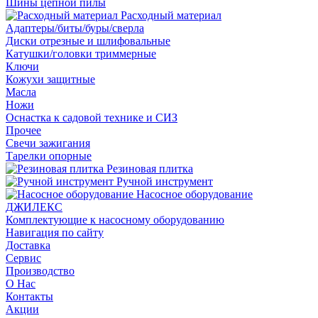
Шины цепной пилы
Расходный материал
Адаптеры/биты/буры/сверла
Диски отрезные и шлифовальные
Катушки/головки триммерные
Ключи
Кожухи защитные
Масла
Ножи
Оснастка к садовой технике и СИЗ
Прочее
Свечи зажигания
Тарелки опорные
Резиновая плитка
Ручной инструмент
Насосное оборудование
ДЖИЛЕКС
Комплектующие к насосному оборудованию
Навигация по сайту
Доставка
Сервис
Производство
О Нас
Контакты
Акции