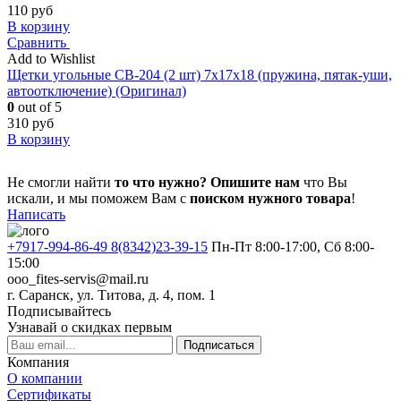
110
руб
В корзину
Сравнить
Add to Wishlist
Щетки угольные CB-204 (2 шт) 7x17x18 (пружина, пятак-уши,
автоотключение) (Оригинал)
0
out of 5
310
руб
В корзину
Не смогли найти
то что нужно?
Опишите нам
что Вы
искали, и мы поможем Вам с
поиском нужного товара
!
Написать
+7917-994-86-49 8(8342)23-39-15
Пн-Пт 8:00-17:00, Сб 8:00-
15:00
ooo_fites-servis@mail.ru
г. Саранск, ул. Титова, д. 4, пом. 1
Подписывайтесь
Узнавай о скидках первым
Подписаться
Компания
О компании
Сертификаты