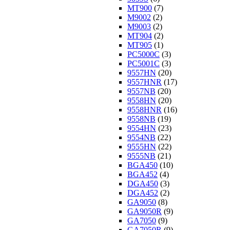
MT900
(7)
M9002
(2)
M9003
(2)
MT904
(2)
MT905
(1)
PC5000C
(3)
PC5001C
(3)
9557HN
(20)
9557HNR
(17)
9557NB
(20)
9558HN
(20)
9558HNR
(16)
9558NB
(19)
9554HN
(23)
9554NB
(22)
9555HN
(22)
9555NB
(21)
BGA450
(10)
BGA452
(4)
DGA450
(3)
DGA452
(2)
GA9050
(8)
GA9050R
(9)
GA7050
(9)
GA7050R
(9)