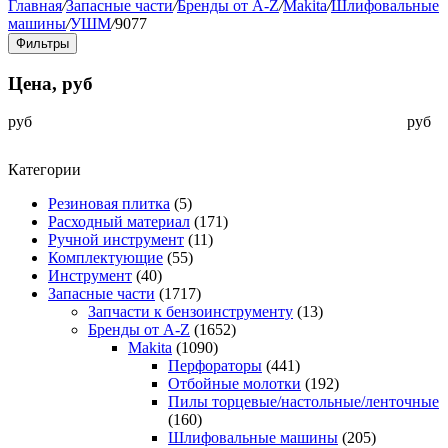
Главная
/
Запасные части
/
Бренды от A-Z
/
Makita
/
Шлифовальные
машины
/
УШМ
/
9077
Фильтры
Цена, руб
руб
руб
Категории
Резиновая плитка
(5)
Расходный материал
(171)
Ручной инструмент
(11)
Комплектующие
(55)
Инструмент
(40)
Запасные части
(1717)
Запчасти к бензоинструменту
(13)
Бренды от A-Z
(1652)
Makita
(1090)
Перфораторы
(441)
Отбойные молотки
(192)
Пилы торцевые/настольные/ленточные
(160)
Шлифовальные машины
(205)