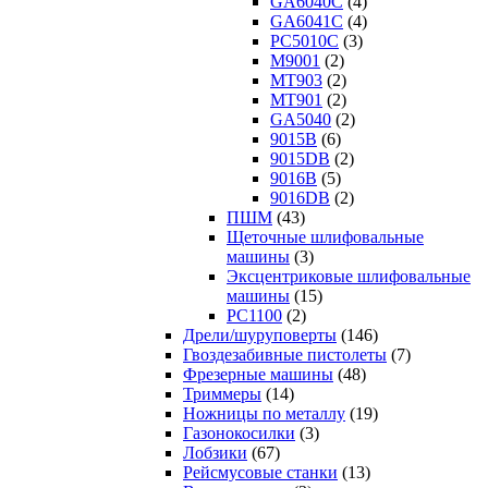
GA6040C
(4)
GA6041C
(4)
PC5010C
(3)
M9001
(2)
MT903
(2)
MT901
(2)
GA5040
(2)
9015B
(6)
9015DB
(2)
9016B
(5)
9016DB
(2)
ПШМ
(43)
Щеточные шлифовальные
машины
(3)
Эксцентриковые шлифовальные
машины
(15)
PC1100
(2)
Дрели/шуруповерты
(146)
Гвоздезабивные пистолеты
(7)
Фрезерные машины
(48)
Триммеры
(14)
Ножницы по металлу
(19)
Газонокосилки
(3)
Лобзики
(67)
Рейсмусовые станки
(13)