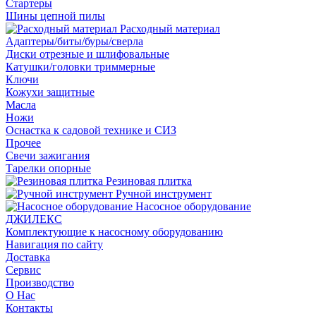
Стартеры
Шины цепной пилы
Расходный материал
Адаптеры/биты/буры/сверла
Диски отрезные и шлифовальные
Катушки/головки триммерные
Ключи
Кожухи защитные
Масла
Ножи
Оснастка к садовой технике и СИЗ
Прочее
Свечи зажигания
Тарелки опорные
Резиновая плитка
Ручной инструмент
Насосное оборудование
ДЖИЛЕКС
Комплектующие к насосному оборудованию
Навигация по сайту
Доставка
Сервис
Производство
О Нас
Контакты