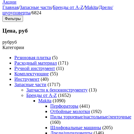
Акции
Главная
/
Запасные части
/
Бренды от A-Z
/
Makita
/
Дрели/
шуруповерты
/
6824
Фильтры
Цена, руб
руб
руб
Категории
Резиновая плитка
(5)
Расходный материал
(171)
Ручной инструмент
(11)
Комплектующие
(55)
Инструмент
(40)
Запасные части
(1717)
Запчасти к бензоинструменту
(13)
Бренды от A-Z
(1652)
Makita
(1090)
Перфораторы
(441)
Отбойные молотки
(192)
Пилы торцевые/настольные/ленточные
(160)
Шлифовальные машины
(205)
Дрели/шуруповерты
(146)