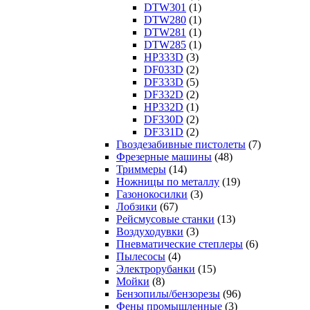
DTW301
(1)
DTW280
(1)
DTW281
(1)
DTW285
(1)
HP333D
(3)
DF033D
(2)
DF333D
(5)
DF332D
(2)
HP332D
(1)
DF330D
(2)
DF331D
(2)
Гвоздезабивные пистолеты
(7)
Фрезерные машины
(48)
Триммеры
(14)
Ножницы по металлу
(19)
Газонокосилки
(3)
Лобзики
(67)
Рейсмусовые станки
(13)
Воздуходувки
(3)
Пневматические степлеры
(6)
Пылесосы
(4)
Электрорубанки
(15)
Мойки
(8)
Бензопилы/бензорезы
(96)
Фены промышленные
(3)