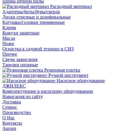
Шины цепной пилы
Расходный материал
Адаптеры/биты/буры/сверла
Диски отрезные и шлифовальные
Катушки/головки триммерные
Ключи
Кожухи защитные
Масла
Ножи
Оснастка к садовой технике и СИЗ
Прочее
Свечи зажигания
Тарелки опорные
Резиновая плитка
Ручной инструмент
Насосное оборудование
ДЖИЛЕКС
Комплектующие к насосному оборудованию
Навигация по сайту
Доставка
Сервис
Производство
О Нас
Контакты
Акции