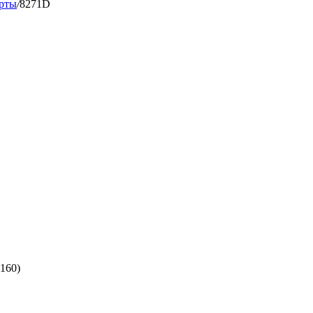
рты
/
8271D
(160)