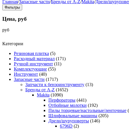
Главная
/
Запасные части
/
Бренды от A-Z
/
Makita
/
Дрели/шурупове
Фильтры
Цена, руб
руб
Категории
Резиновая плитка
(5)
Расходный материал
(171)
Ручной инструмент
(11)
Комплектующие
(55)
Инструмент
(40)
Запасные части
(1717)
Запчасти к бензоинструменту
(13)
Бренды от A-Z
(1652)
Makita
(1090)
Перфораторы
(441)
Отбойные молотки
(192)
Пилы торцевые/настольные/ленточные
Шлифовальные машины
(205)
Дрели/шуруповерты
(146)
6796D
(2)