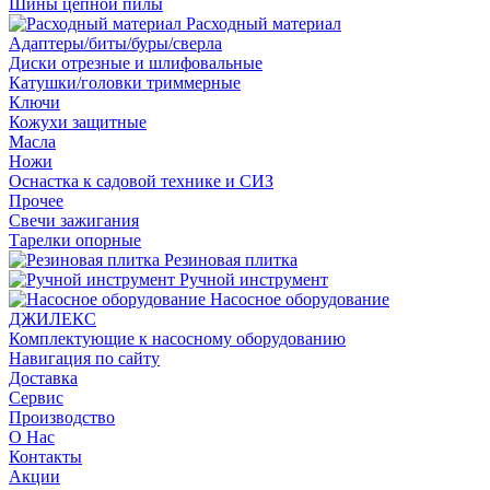
Шины цепной пилы
Расходный материал
Адаптеры/биты/буры/сверла
Диски отрезные и шлифовальные
Катушки/головки триммерные
Ключи
Кожухи защитные
Масла
Ножи
Оснастка к садовой технике и СИЗ
Прочее
Свечи зажигания
Тарелки опорные
Резиновая плитка
Ручной инструмент
Насосное оборудование
ДЖИЛЕКС
Комплектующие к насосному оборудованию
Навигация по сайту
Доставка
Сервис
Производство
О Нас
Контакты
Акции