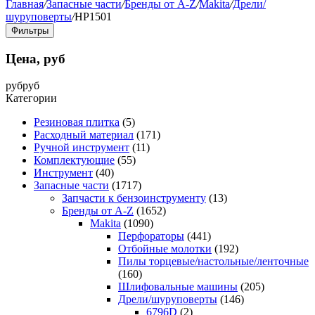
Главная
/
Запасные части
/
Бренды от A-Z
/
Makita
/
Дрели/
шуруповерты
/
HP1501
Фильтры
Цена, руб
руб
руб
Категории
Резиновая плитка
(5)
Расходный материал
(171)
Ручной инструмент
(11)
Комплектующие
(55)
Инструмент
(40)
Запасные части
(1717)
Запчасти к бензоинструменту
(13)
Бренды от A-Z
(1652)
Makita
(1090)
Перфораторы
(441)
Отбойные молотки
(192)
Пилы торцевые/настольные/ленточные
(160)
Шлифовальные машины
(205)
Дрели/шуруповерты
(146)
6796D
(2)