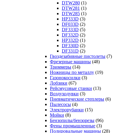
DTW280
(1)
DTW281
(1)
DTW285
(1)
HP333D
(3)
DF033D
(2)
DF333D
(5)
DF332D
(2)
HP332D
(1)
DF330D
(2)
DF331D
(2)
Гвоздезабивные пистолеты
(7)
Фрезерные машины
(48)
Триммеры
(14)
Ножницы по металлу
(19)
Газонокосилки
(3)
Лобзики
(67)
Рейсмусовые станки
(13)
Воздуходувки
(3)
Пневматические степлеры
(6)
Пылесосы
(4)
Электрорубанки
(15)
Мойки
(8)
Бензопилы/бензорезы
(96)
Фены промышленные
(3)
Полировальные машины
(28)