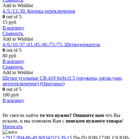
Add to Wishlist
4./5./13./30. Кнопка переключения
0
out of 5
15
руб
В корзину
Сравнить
Add to Wishlist
4./6./10./37./43./45./46./73./75. Щеткодержатель
0
out of 5
80
руб
В корзину
Сравнить
Add to Wishlist
Щетки угольные CB-419 6x9x11.5 (пружина, пятак-уши,
автоотключение) (Оригинал)
0
out of 5
180
руб
В корзину
Не смогли найти
то что нужно?
Опишите нам
что Вы
искали, и мы поможем Вам с
поиском нужного товара
!
Написать
+7917-994-86-49 8(8342)23-39-15
Пн-Пт 8:00-17:00, Сб 8:00-