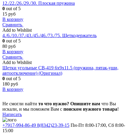
12./22./26./29./30. Плоская пружина
0
out of 5
15
руб
В корзину
Сравнить
Add to Wishlist
4./6./10./37./43./45./46./73./75. Щеткодержатель
0
out of 5
80
руб
В корзину
Сравнить
Add to Wishlist
Щетки угольные CB-419 6x9x11.5 (пружина, пятак-уши,
автоотключение) (Оригинал)
0
out of 5
180
руб
В корзину
Не смогли найти
то что нужно?
Опишите нам
что Вы
искали, и мы поможем Вам с
поиском нужного товара
!
Написать
+7917-994-86-49 8(8342)23-39-15
Пн-Пт 8:00-17:00, Сб 8:00-
15:00