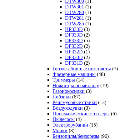
DTW300
(1)
DTW301
(1)
DTW280
(1)
DTW281
(1)
DTW285
(1)
HP333D
(3)
DF033D
(2)
DF333D
(5)
DF332D
(2)
HP332D
(1)
DF330D
(2)
DF331D
(2)
Гвоздезабивные пистолеты
(7)
Фрезерные машины
(48)
Триммеры
(14)
Ножницы по металлу
(19)
Газонокосилки
(3)
Лобзики
(67)
Рейсмусовые станки
(13)
Воздуходувки
(3)
Пневматические степлеры
(6)
Пылесосы
(4)
Электрорубанки
(15)
Мойки
(8)
Бензопилы/бензорезы
(96)