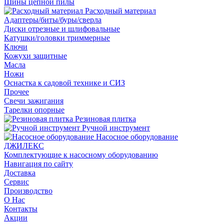
Шины цепной пилы
Расходный материал
Адаптеры/биты/буры/сверла
Диски отрезные и шлифовальные
Катушки/головки триммерные
Ключи
Кожухи защитные
Масла
Ножи
Оснастка к садовой технике и СИЗ
Прочее
Свечи зажигания
Тарелки опорные
Резиновая плитка
Ручной инструмент
Насосное оборудование
ДЖИЛЕКС
Комплектующие к насосному оборудованию
Навигация по сайту
Доставка
Сервис
Производство
О Нас
Контакты
Акции