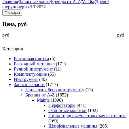
Главная
/
Запасные части
/
Бренды от A-Z
/
Makita
/
Дрели/
шуруповерты
/
HP2032
Фильтры
Цена, руб
руб
руб
Категории
Резиновая плитка
(5)
Расходный материал
(171)
Ручной инструмент
(11)
Комплектующие
(55)
Инструмент
(40)
Запасные части
(1717)
Запчасти к бензоинструменту
(13)
Бренды от A-Z
(1652)
Makita
(1090)
Перфораторы
(441)
Отбойные молотки
(192)
Пилы торцевые/настольные/ленточные
(160)
Шлифовальные машины
(205)