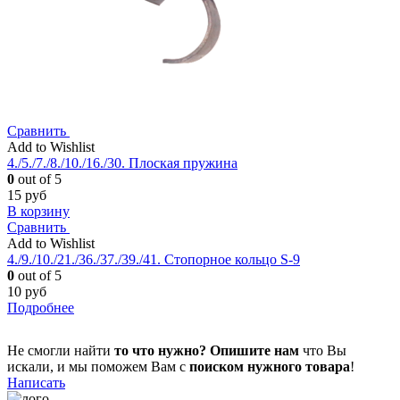
Сравнить
Add to Wishlist
4./5./7./8./10./16./30. Плоская пружина
0
out of 5
15
руб
В корзину
Сравнить
Add to Wishlist
4./9./10./21./36./37./39./41. Стопорное кольцо S-9
0
out of 5
10
руб
Подробнее
Не смогли найти
то что нужно?
Опишите нам
что Вы
искали, и мы поможем Вам с
поиском нужного товара
!
Написать