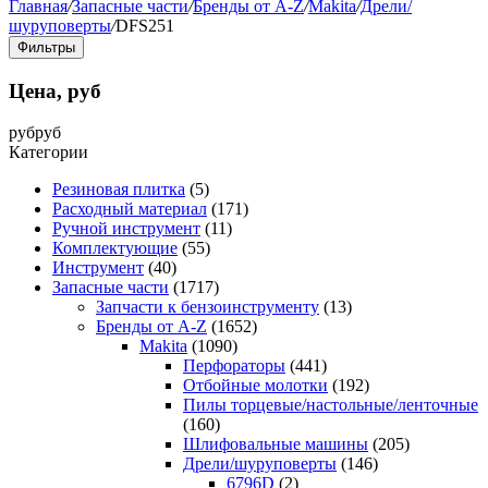
Главная
/
Запасные части
/
Бренды от A-Z
/
Makita
/
Дрели/
шуруповерты
/
DFS251
Фильтры
Цена, руб
руб
руб
Категории
Резиновая плитка
(5)
Расходный материал
(171)
Ручной инструмент
(11)
Комплектующие
(55)
Инструмент
(40)
Запасные части
(1717)
Запчасти к бензоинструменту
(13)
Бренды от A-Z
(1652)
Makita
(1090)
Перфораторы
(441)
Отбойные молотки
(192)
Пилы торцевые/настольные/ленточные
(160)
Шлифовальные машины
(205)
Дрели/шуруповерты
(146)
6796D
(2)