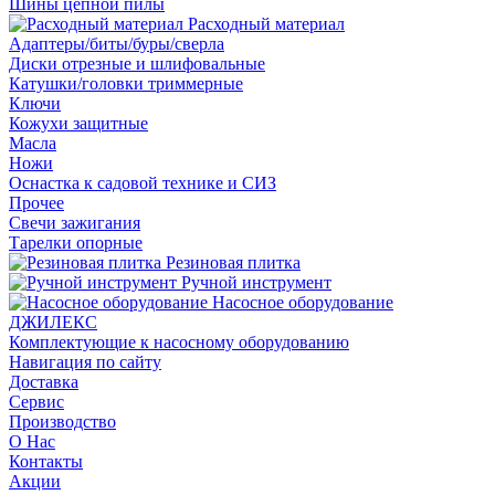
Шины цепной пилы
Расходный материал
Адаптеры/биты/буры/сверла
Диски отрезные и шлифовальные
Катушки/головки триммерные
Ключи
Кожухи защитные
Масла
Ножи
Оснастка к садовой технике и СИЗ
Прочее
Свечи зажигания
Тарелки опорные
Резиновая плитка
Ручной инструмент
Насосное оборудование
ДЖИЛЕКС
Комплектующие к насосному оборудованию
Навигация по сайту
Доставка
Сервис
Производство
О Нас
Контакты
Акции