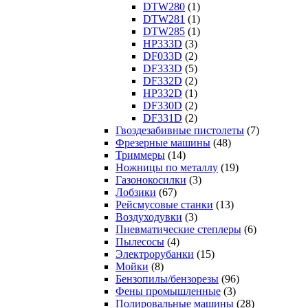
DTW280
(1)
DTW281
(1)
DTW285
(1)
HP333D
(3)
DF033D
(2)
DF333D
(5)
DF332D
(2)
HP332D
(1)
DF330D
(2)
DF331D
(2)
Гвоздезабивные пистолеты
(7)
Фрезерные машины
(48)
Триммеры
(14)
Ножницы по металлу
(19)
Газонокосилки
(3)
Лобзики
(67)
Рейсмусовые станки
(13)
Воздуходувки
(3)
Пневматические степлеры
(6)
Пылесосы
(4)
Электрорубанки
(15)
Мойки
(8)
Бензопилы/бензорезы
(96)
Фены промышленные
(3)
Полировальные машины
(28)