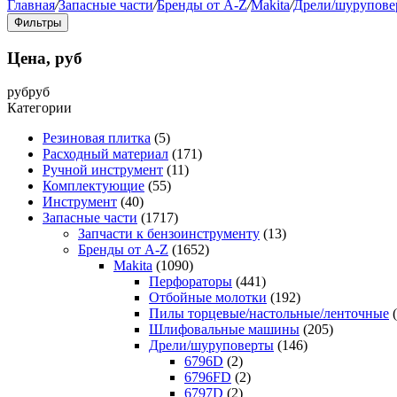
Главная
/
Запасные части
/
Бренды от A-Z
/
Makita
/
Дрели/шурупове
Фильтры
Цена, руб
руб
руб
Категории
Резиновая плитка
(5)
Расходный материал
(171)
Ручной инструмент
(11)
Комплектующие
(55)
Инструмент
(40)
Запасные части
(1717)
Запчасти к бензоинструменту
(13)
Бренды от A-Z
(1652)
Makita
(1090)
Перфораторы
(441)
Отбойные молотки
(192)
Пилы торцевые/настольные/ленточные
Шлифовальные машины
(205)
Дрели/шуруповерты
(146)
6796D
(2)
6796FD
(2)
6797D
(2)