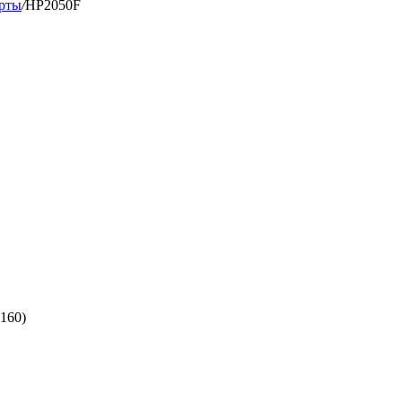
рты
/
HP2050F
(160)