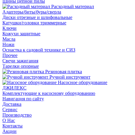
Шины цепной пилы
Расходный материал
Адаптеры/биты/буры/сверла
Диски отрезные и шлифовальные
Катушки/головки триммерные
Ключи
Кожухи защитные
Масла
Ножи
Оснастка к садовой технике и СИЗ
Прочее
Свечи зажигания
Тарелки опорные
Резиновая плитка
Ручной инструмент
Насосное оборудование
ДЖИЛЕКС
Комплектующие к насосному оборудованию
Навигация по сайту
Доставка
Сервис
Производство
О Нас
Контакты
Акции