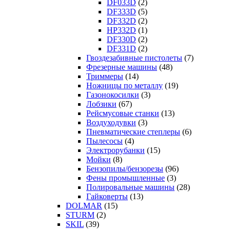
DF033D
(2)
DF333D
(5)
DF332D
(2)
HP332D
(1)
DF330D
(2)
DF331D
(2)
Гвоздезабивные пистолеты
(7)
Фрезерные машины
(48)
Триммеры
(14)
Ножницы по металлу
(19)
Газонокосилки
(3)
Лобзики
(67)
Рейсмусовые станки
(13)
Воздуходувки
(3)
Пневматические степлеры
(6)
Пылесосы
(4)
Электрорубанки
(15)
Мойки
(8)
Бензопилы/бензорезы
(96)
Фены промышленные
(3)
Полировальные машины
(28)
Гайковерты
(13)
DOLMAR
(15)
STURM
(2)
SKIL
(39)