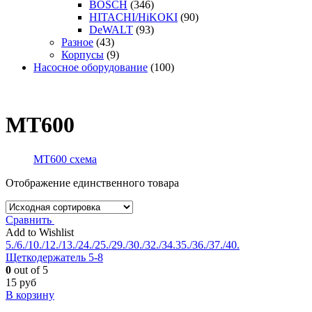
BOSCH
(346)
HITACHI/HiKOKI
(90)
DeWALT
(93)
Разное
(43)
Корпусы
(9)
Насосное оборудование
(100)
MT600
MT600 схема
Отображение единственного товара
Сравнить
Add to Wishlist
5./6./10./12./13./24./25./29./30./32./34.35./36./37./40.
Щеткодержатель 5-8
0
out of 5
15
руб
В корзину