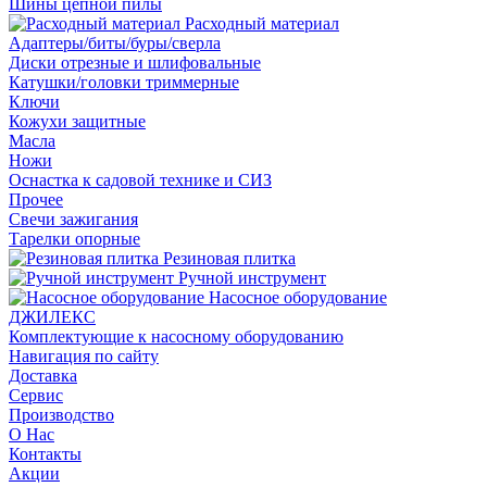
Шины цепной пилы
Расходный материал
Адаптеры/биты/буры/сверла
Диски отрезные и шлифовальные
Катушки/головки триммерные
Ключи
Кожухи защитные
Масла
Ножи
Оснастка к садовой технике и СИЗ
Прочее
Свечи зажигания
Тарелки опорные
Резиновая плитка
Ручной инструмент
Насосное оборудование
ДЖИЛЕКС
Комплектующие к насосному оборудованию
Навигация по сайту
Доставка
Сервис
Производство
О Нас
Контакты
Акции