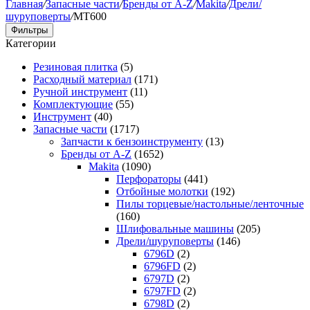
Главная
/
Запасные части
/
Бренды от A-Z
/
Makita
/
Дрели/
шуруповерты
/
MT600
Фильтры
Категории
Резиновая плитка
(5)
Расходный материал
(171)
Ручной инструмент
(11)
Комплектующие
(55)
Инструмент
(40)
Запасные части
(1717)
Запчасти к бензоинструменту
(13)
Бренды от A-Z
(1652)
Makita
(1090)
Перфораторы
(441)
Отбойные молотки
(192)
Пилы торцевые/настольные/ленточные
(160)
Шлифовальные машины
(205)
Дрели/шуруповерты
(146)
6796D
(2)
6796FD
(2)
6797D
(2)
6797FD
(2)
6798D
(2)