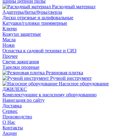
Шины цепной пилы
Расходный материал
Адаптеры/биты/буры/сверла
Диски отрезные и шлифовальные
Катушки/головки триммерные
Ключи
Кожухи защитные
Масла
Ножи
Оснастка к садовой технике и СИЗ
Прочее
Свечи зажигания
Тарелки опорные
Резиновая плитка
Ручной инструмент
Насосное оборудование
ДЖИЛЕКС
Комплектующие к насосному оборудованию
Навигация по сайту
Доставка
Сервис
Производство
О Нас
Контакты
Акции