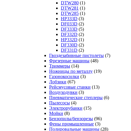
DTW280
(1)
DTW281
(1)
DTW285
(1)
HP333D
(3)
DF033D
(2)
DF333D
(5)
DF332D
(2)
HP332D
(1)
DF330D
(2)
DF331D
(2)
Гвоздезабивные пистолеты
(7)
Фрезерные машины
(48)
Триммеры
(14)
Ножницы по металлу
(19)
Газонокосилки
(3)
Лобзики
(67)
Рейсмусовые станки
(13)
Воздуходувки
(3)
Пневматические степлеры
(6)
Пылесосы
(4)
Электрорубанки
(15)
Мойки
(8)
Бензопилы/бензорезы
(96)
Фены промышленные
(3)
Полировальные машины
(28)