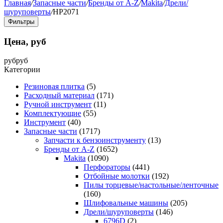
Главная
/
Запасные части
/
Бренды от A-Z
/
Makita
/
Дрели/
шуруповерты
/
HP2071
Фильтры
Цена, руб
руб
руб
Категории
Резиновая плитка
(5)
Расходный материал
(171)
Ручной инструмент
(11)
Комплектующие
(55)
Инструмент
(40)
Запасные части
(1717)
Запчасти к бензоинструменту
(13)
Бренды от A-Z
(1652)
Makita
(1090)
Перфораторы
(441)
Отбойные молотки
(192)
Пилы торцевые/настольные/ленточные
(160)
Шлифовальные машины
(205)
Дрели/шуруповерты
(146)
6796D
(2)