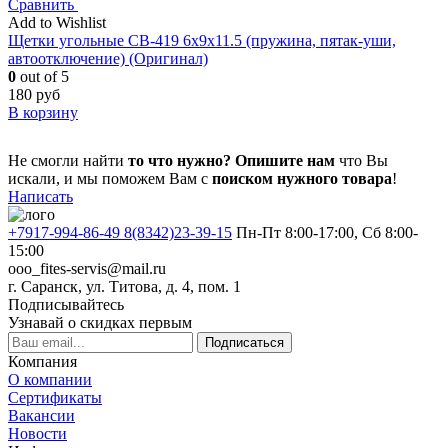
Сравнить
Add to Wishlist
Щетки угольные CB-419 6x9x11.5 (пружина, пятак-уши,
автоотключение) (Оригинал)
0
out of 5
180
руб
В корзину
Не смогли найти
то что нужно?
Опишите нам
что Вы
искали, и мы поможем Вам с
поиском нужного товара
!
Написать
+7917-994-86-49 8(8342)23-39-15
Пн-Пт 8:00-17:00, Сб 8:00-
15:00
ooo_fites-servis@mail.ru
г. Саранск, ул. Титова, д. 4, пом. 1
Подписывайтесь
Узнавай о скидках первым
Подписаться
Компания
О компании
Сертификаты
Вакансии
Новости