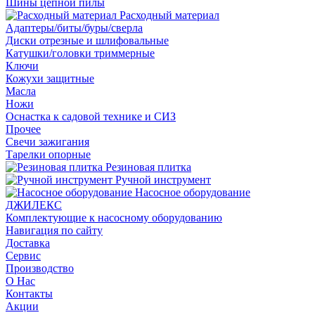
Шины цепной пилы
Расходный материал
Адаптеры/биты/буры/сверла
Диски отрезные и шлифовальные
Катушки/головки триммерные
Ключи
Кожухи защитные
Масла
Ножи
Оснастка к садовой технике и СИЗ
Прочее
Свечи зажигания
Тарелки опорные
Резиновая плитка
Ручной инструмент
Насосное оборудование
ДЖИЛЕКС
Комплектующие к насосному оборудованию
Навигация по сайту
Доставка
Сервис
Производство
О Нас
Контакты
Акции