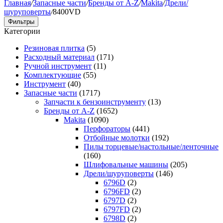
Главная
/
Запасные части
/
Бренды от A-Z
/
Makita
/
Дрели/
шуруповерты
/
8400VD
Фильтры
Категории
Резиновая плитка
(5)
Расходный материал
(171)
Ручной инструмент
(11)
Комплектующие
(55)
Инструмент
(40)
Запасные части
(1717)
Запчасти к бензоинструменту
(13)
Бренды от A-Z
(1652)
Makita
(1090)
Перфораторы
(441)
Отбойные молотки
(192)
Пилы торцевые/настольные/ленточные
(160)
Шлифовальные машины
(205)
Дрели/шуруповерты
(146)
6796D
(2)
6796FD
(2)
6797D
(2)
6797FD
(2)
6798D
(2)