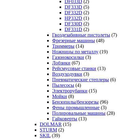
DF033D
(2)
DF333D
(5)
DF332D
(2)
HP332D
(1)
DF330D
(2)
DF331D
(2)
Гвоздезабивные пистолеты
(7)
Фрезерные машины
(48)
Триммеры
(14)
Ножницы по металлу
(19)
Газонокосилки
(3)
Лобзики
(67)
Рейсмусовые станки
(13)
Воздуходувки
(3)
Пневматические степлеры
(6)
Пылесосы
(4)
Электрорубанки
(15)
Мойки
(8)
Бензопилы/бензорезы
(96)
Фены промышленные
(3)
Полировальные машины
(28)
Гайковерты
(13)
DOLMAR
(15)
STURM
(2)
SKIL
(39)