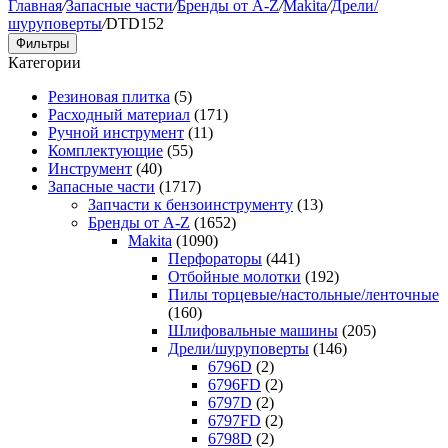
Главная
/
Запасные части
/
Бренды от A-Z
/
Makita
/
Дрели/
шуруповерты
/
DTD152
Фильтры
Категории
Резиновая плитка
(5)
Расходный материал
(171)
Ручной инструмент
(11)
Комплектующие
(55)
Инструмент
(40)
Запасные части
(1717)
Запчасти к бензоинструменту
(13)
Бренды от A-Z
(1652)
Makita
(1090)
Перфораторы
(441)
Отбойные молотки
(192)
Пилы торцевые/настольные/ленточные
(160)
Шлифовальные машины
(205)
Дрели/шуруповерты
(146)
6796D
(2)
6796FD
(2)
6797D
(2)
6797FD
(2)
6798D
(2)