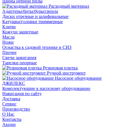
Шины цепной пилы
Расходный материал
Адаптеры/биты/буры/сверла
Диски отрезные и шлифовальные
Катушки/головки триммерные
Ключи
Кожухи защитные
Масла
Ножи
Оснастка к садовой технике и СИЗ
Прочее
Свечи зажигания
Тарелки опорные
Резиновая плитка
Ручной инструмент
Насосное оборудование
ДЖИЛЕКС
Комплектующие к насосному оборудованию
Навигация по сайту
Доставка
Сервис
Производство
О Нас
Контакты
Акции