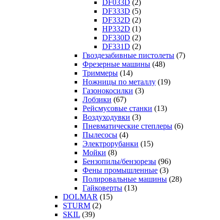
DF033D
(2)
DF333D
(5)
DF332D
(2)
HP332D
(1)
DF330D
(2)
DF331D
(2)
Гвоздезабивные пистолеты
(7)
Фрезерные машины
(48)
Триммеры
(14)
Ножницы по металлу
(19)
Газонокосилки
(3)
Лобзики
(67)
Рейсмусовые станки
(13)
Воздуходувки
(3)
Пневматические степлеры
(6)
Пылесосы
(4)
Электрорубанки
(15)
Мойки
(8)
Бензопилы/бензорезы
(96)
Фены промышленные
(3)
Полировальные машины
(28)
Гайковерты
(13)
DOLMAR
(15)
STURM
(2)
SKIL
(39)